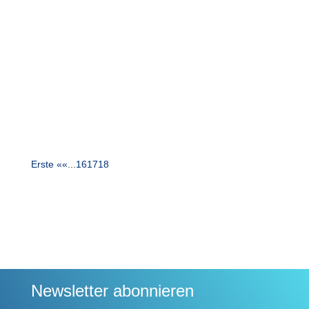
Wissen
Die wichtigste Zutat für Ihren Erfolg? Ihre Kunden
im Detail zu kennen. Wie, warum und wann sich
das auszahlt: Ein Überblick.
Erste «
«
...
16
17
18
Newsletter abonnieren