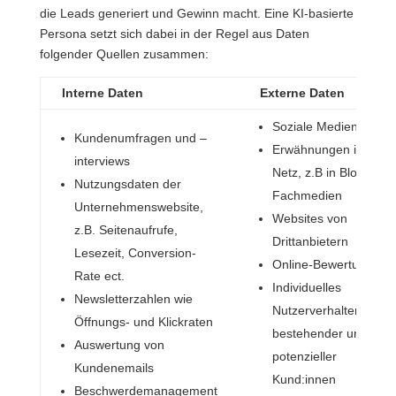
die Leads generiert und Gewinn macht. Eine KI-basierte
Persona setzt sich dabei in der Regel aus Daten
folgender Quellen zusammen:
Interne Daten
Externe Daten
Soziale Medien
Kundenumfragen und –
Erwähnungen im
interviews
Netz, z.B in Blog und
Nutzungsdaten der
Fachmedien
Unternehmenswebsite,
Websites von
z.B. Seitenaufrufe,
Drittanbietern
Lesezeit, Conversion-
Online-Bewertungen
Rate ect.
Individuelles
Newsletterzahlen wie
Nutzerverhalten
Öffnungs- und Klickraten
bestehender und
Auswertung von
potenzieller
Kundenemails
Kund:innen
Beschwerdemanagement