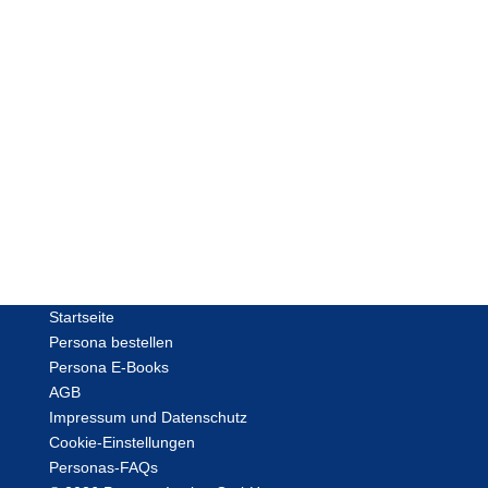
datenbasiert sein müssen und wie Sie sie selbst
erstellen, das verrät dieser praxisnahe Ratgeber mit
Beispielen und sofort anwendbaren Checklisten.
Jetzt erwerben
Startseite
Persona bestellen
Persona E-Books
AGB
Impressum und Datenschutz
Cookie-Einstellungen
Personas-FAQs