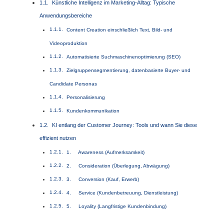
Künstliche Intelligenz im Marketing-Alltag: Typische
Anwendungsbereiche
Content Creation einschließlich Text, Bild- und
Videoproduktion
Automatisierte Suchmaschinenoptimierung (SEO)
Zielgruppensegmentierung, datenbasierte Buyer- und
Candidate Personas
Personalisierung
Kundenkommunikation
KI entlang der Customer Journey: Tools und wann Sie diese
effizient nutzen
1. Awareness (Aufmerksamkeit)
2. Consideration (Überlegung, Abwägung)
3. Conversion (Kauf, Erwerb)
4. Service (Kundenbetreuung, Dienstleistung)
5. Loyality (Langfristige Kundenbindung)