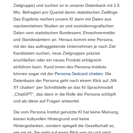
Zielgruppe) und suchen so in unserer Datenbank mit 1,5
Mio. Befragten pro Quartal deren statistischen Zwillinge.
Das Ergebnis reichert unsere KI dann mit Daten aus
repräsentativen Studien an und soziodemografischen
Daten vom statistischen Bundesamt, Einwohnermelde-
und Standesämtern an. Heraus kommt eine Persona,
mit der das auftraggebende Unternehmen je nach Ziel
Kandidaten suchen, neue Zielgruppen präzise
erschließen oder ein neues Produkt erfolgreich
einführen kann. Kund:innen des Persona-Instituts
können sogar mit der
Persona-Sedcard chatten
: Die
Datenbasis der Persona geht nach einem Klick auf „Mit
XY chatten“ per Schnittstelle an das KI-Sprachmodell
„ChatGPT“, das dann in die Rolle der Persona schlüpft
und als diese auf Fragen antwortet.
Die vom Persona Institut genutzte KI hat keine Meinung,
keinen kulturellen Hintergrund und keine
Hintergedanken, sondern spiegelt die Gesellschaft so,
wie sie ist. Sie sieht auf einen Blick was ist und setzt