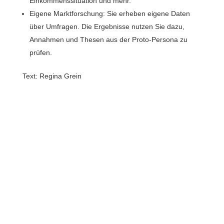
Einkommenssituation und mehr.
Eigene Marktforschung: Sie erheben eigene Daten
über Umfragen. Die Ergebnisse nutzen Sie dazu,
Annahmen und Thesen aus der Proto-Persona zu
prüfen.
Text: Regina Grein
Noch mehr Fragen zu
Personas?
Buche ganz einfach einen persönlichen
Beratungs-Termin oder schreibe uns deine
Nachricht:
Jetzt kontaktieren