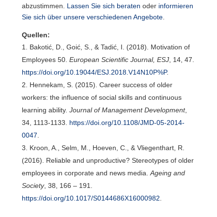
abzustimmen.
Lassen Sie sich beraten
oder
informieren
Sie sich über unsere verschiedenen Angebote
.
Quellen:
Bakotić, D., Goić, S., & Tadić, I. (2018). Motivation of
Employees 50.
European Scientific Journal, ESJ
, 14, 47.
https://doi.org/10.19044/ESJ.2018.V14N10P%P
.
Hennekam, S. (2015). Career success of older
workers: the influence of social skills and continuous
learning ability.
Journal of Management Development
,
34, 1113-1133.
https://doi.org/10.1108/JMD-05-2014-
0047
.
Kroon, A., Selm, M., Hoeven, C., & Vliegenthart, R.
(2016).
Reliable and unproductive? Stereotypes of older
employees in corporate and news media.
Ageing and
Society
, 38, 166 – 191.
https://doi.org/10.1017/S0144686X16000982
.