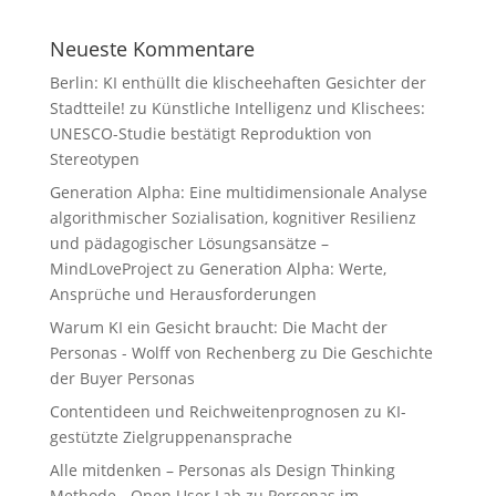
Neueste Kommentare
Berlin: KI enthüllt die klischeehaften Gesichter der
Stadtteile!
zu
Künstliche Intelligenz und Klischees:
UNESCO-Studie bestätigt Reproduktion von
Stereotypen
Generation Alpha: Eine multidimensionale Analyse
algorithmischer Sozialisation, kognitiver Resilienz
und pädagogischer Lösungsansätze –
MindLoveProject
zu
Generation Alpha: Werte,
Ansprüche und Herausforderungen
Warum KI ein Gesicht braucht: Die Macht der
Personas - Wolff von Rechenberg
zu
Die Geschichte
der Buyer Personas
Contentideen und Reichweitenprognosen
zu
KI-
gestützte Zielgruppenansprache
Alle mitdenken – Personas als Design Thinking
Methode - Open User Lab
zu
Personas im