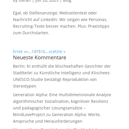
by
stefan
|
Juli 20, 2023
|
Blog
Egal, ob Stellenanzeige, Webseitentext oder
Nachricht auf LinkedIn: Wir zeigen wie Personas,
Recruiting-Texte besser machen. Plus: Praxistipps
zum Durchstarten.
Erste «
«
...
14
15
16
...
»
Letzte »
Neueste Kommentare
Berlin: KI enthüllt die klischeehaften Gesichter der
Stadtteile!
zu
Künstliche Intelligenz und Klischees:
UNESCO-Studie bestätigt Reproduktion von
Stereotypen
Generation Alpha: Eine multidimensionale Analyse
algorithmischer Sozialisation, kognitiver Resilienz
und pädagogischer Lösungsansätze –
MindLoveProject
zu
Generation Alpha: Werte,
Ansprüche und Herausforderungen