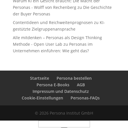
Warum KI ein Gesicht braucht: Die Macht der
Personas - Wolff von Rechenberg
zu
Die Geschichte
der Buyer Personas
Contentideen und Reichweitenprognosen
zu
KI-
gestützte Zielgruppenansprache
Alle mitdenken – Personas als Design Thinking
Methode - Open User Lab
zu
Personas im
Unternehmen einführen: Wie geht das?
Startseite
Persona bestellen
Persona E-Books
AGB
Impressum und Datenschutz
Cookie-Einstellungen
Personas-FAQs
© 2026 Persona Institut GmbH